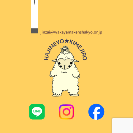
jinzai@wakayamakenshakyo.or.jp