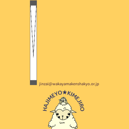
jinzai@wakayamakenshakyo.or.jp